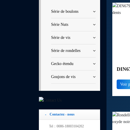
Série de boulons
Série Nuts
Série de vis
Série de rondelles
Gecko étendu
DIN6
Goujons de vis
VER
Voir 
DEN
Contactez - nous
Tel：0086-18003104202