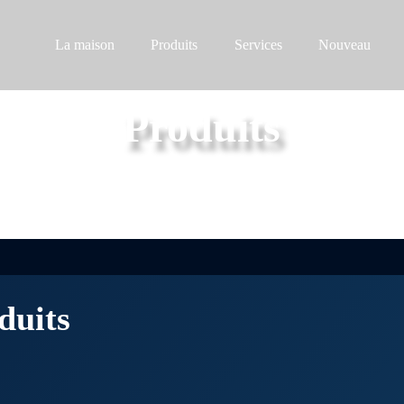
La maison
Produits
Services
Nouveau
Produits
Série de boulons
Nouvelles de l'
Série Nuts
Nouvelles de l'
Série de vis
Information de
Série de rondelles
Gecko étendu
duits
Goujons de vis