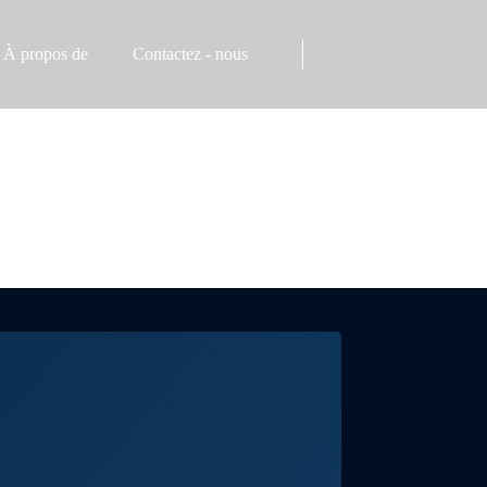
À propos de
Contactez - nous
entreprise
Profil de l'entreprise
industrie
Honneur de l'entreprise
s médias
Usine
Entrepôt
Tests
Partenaire