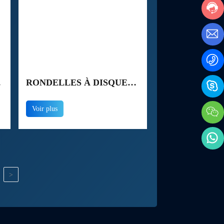
RONDELLES À DISQUE
EN ACIER INOXYDABLE
Voir plus
A2 A4 SS201 SS304 SS316
DIN2093
>