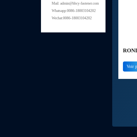
Mail: admin@hbcy-fastener.com
Whatsapp:0086-18003104202
Wechat:0086-18003104202
RON
DIN4
Voir 
OXYD