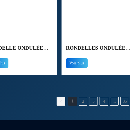
DELLE ONDULÉE
RONDELLES ONDULÉES
2013 DE TYPE
EN ACIER INOXYDABLE
plus
Voir plus
E NOIR DIN137
A2 A4 SS201 SS304 SS316
DIN137 DIN42013
1
<
2
3
4
...
35